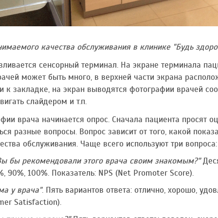
имаемого качества обслуживания в клинике "Будь здоро
вливается сенсорный терминал. На экране терминала па
рачей может быть много, в верхней части экрана распол
и к закладке, на экран выводятся фотографии врачей со
игать слайдером и т.п.
фии врача начинается опрос. Сначала пациента просят оц
ься разные вопросы. Вопрос зависит от того, какой показ
ства обслуживания. Чаще всего используют три вопроса:
 Вы бы рекомендовали этого врача своим знакомым?"
Деся
, 90%, 100%. Показатель: NPS (Net Promoter Score).
ма у врача"
. Пять вариантов ответа: отлично, хорошо, удов
er Satisfaction).