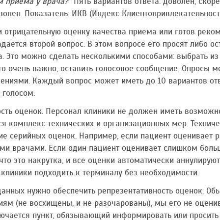
 приема у врача?"
Пять вариантов ответа: доволен, скоре
волен. Показатель: ИКВ (Индекс Клиентопривлекательност
и отрицательную оценку качества приема или готов реко
дается второй вопрос. В этом вопросе его просят либо ос
а. Это можно сделать несколькими способами: выбрать из
что очень важно, оставить голосовое сообщение. Опросы 
влениями. Каждый вопрос может иметь до 10 вариантов отв
 голосом.
сть оценок. Персонал клиники не должен иметь возможн
тся комплекс технических и организационных мер. Технич
е серийных оценок. Например, если пациент оценивает ра
ми врачами. Если один пациент оценивает слишком боль
, что это накрутка, и все оценки автоматически аннулиру
 клиники подходить к терминалу без необходимости.
анных нужно обеспечить репрезентативность оценок. Обы
ям (не восхищены, и не разочарованы), мы его не оцени
ючается пункт, обязывающий информировать или просить