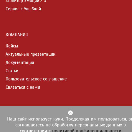
Монитор Эмоций 2.0
Сервис с Улыбкой
КОМПАНИЯ
Кейсы
Актуальные презентации
Документация
Статьи
Пользовательское соглашение
Связаться с нами
Наш сайт использует куки. Продолжая им пользоваться, в
© 2013-2026
ProLAN
соглашаетесь на обработку персональных данных в
При полном или частичном использовании материалов ссылка на
соответствии с
политикой конфиденциальности