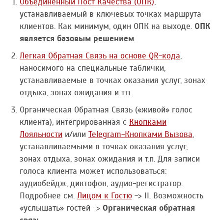
Объединенный Пост Качества (ОПК)
,
устанавливаемый в ключевых точках маршрута
клиентов. Как минимум, один ОПК на выходе.
ОПК
является базовым решением
.
Легкая Обратная Связь на основе QR-кода
,
наносимого на специальные таблички,
устанавливаемые в точках оказания услуг, зонах
отдыха, зонах ожидания и т.п.
Органическая Обратная Связь («живой» голос
клиента), интегрированная с
Кнопками
Лояльности
и/или
Telegram-Кнопками Вызова
,
устанавливаемыми в точках оказания услуг,
зонах отдыха, зонах ожидания и т.п. Для записи
голоса клиента может использоваться:
аудиобейдж, диктофон, аудио-регистратор.
Подробнее см.
Лицом к Гостю
->
II. Возможность
«услышать» гостей
->
Органическая обратная