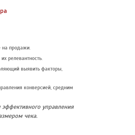
тра
 на продажи.
 их релевантность.
воляющий выявить факторы,
правления конверсией, средним
я эффективного управления
азмером чека.