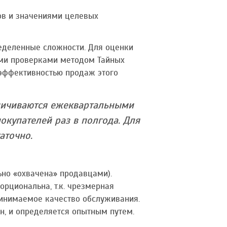
ов и значениями целевых
ределенные сложности. Для оценки
ыми проверками методом Тайных
 эффективностью продаж этого
аничиваются ежеквартальными
купателей раз в полгода. Для
аточно.
ьно «охвачена» продавцами).
орциональна, т.к. чрезмерная
принимаемое качество обслуживания.
, и определяется опытным путем.