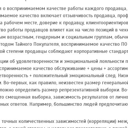
я о воспринимаемом качестве работы каждого продавца, 
имаемое качество включает отзывчивость продавца, про
а рабочем месте, доверие к продавцу, клиентоориентиров
о работы продавцов влияет как на число позиций в чеке,
м возрастным, гендерным и социальным группам, обычн
етодом Тайного Покупателя, воспринимаемое качество П
кой степени продавцы соблюдают корпоративные стандарты
ии об удовлетворенности и эмоциональной лояльности по
спринимаемое качество обслуживание + цены + ассортиме
етворенность + положительный эмоциональный след. Низк
 Во-первых, как правило, неизвестен размер генерально
сложно определить размер репрезентативной выборки. Во-
то смещенная выборка, зависимость результатов от личн
ых ответов. Например, большинство людей предпочитают 
 точных количественных зависимостей (корреляции) ме