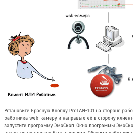
Установите Красную Кнопку ProLAN-101 на стороне раб
работника web-камеру и направьте её в сторону клиен
запустите программу ЭмоСкоп. Окно программы ЭмоСко
плане, но не должно быть свернуто. Обяжите работника