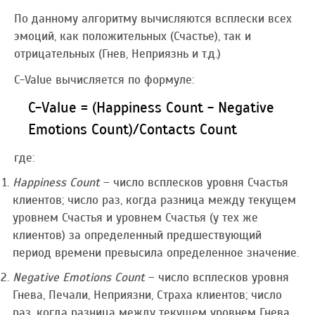
По данному алгоритму вычисляются всплески всех
эмоций, как положительных (Счастье), так и
отрицательных (Гнев, Неприязнь и т.д.)
C-Value вычисляется по формуле:
C-Value = (Happiness Count - Negative
Emotions Count)/Contacts Count
где:
Happiness Count
– число всплесков уровня Счастья
клиентов; число раз, когда разница между текущем
уровнем Счастья и уровнем Счастья (у тех же
клиентов) за определенный предшествующий
период времени превысила определенное значение.
Negative Emotions Count
– число всплесков уровня
Гнева, Печали, Неприязни, Страха клиентов; число
раз, когда разница между текущем уровнем Гнева,