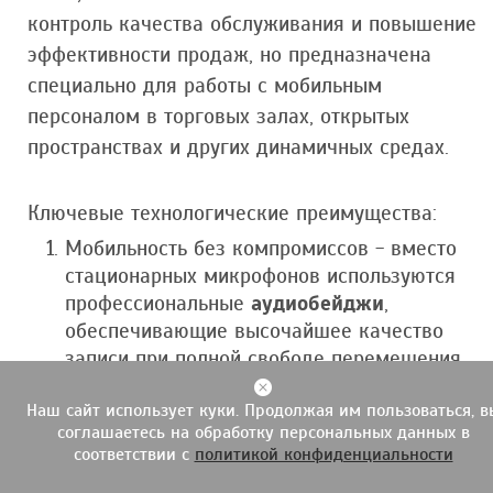
контроль качества обслуживания и повышение
эффективности продаж, но предназначена
специально для работы с мобильным
персоналом в торговых залах, открытых
пространствах и других динамичных средах.
Ключевые технологические преимущества:
Мобильность без компромиссов - вместо
стационарных микрофонов используются
профессиональные
аудиобейджи
,
обеспечивающие высочайшее качество
записи при полной свободе перемещения
сотрудников.
Наш сайт использует куки. Продолжая им пользоваться, в
Интеллектуальная сегментация -
соглашаетесь на обработку персональных данных в
уникальная
Кнопка Активности
(Генератор
соответствии с
политикой конфиденциальности
событий) позволяет сотруднику точно