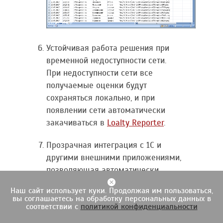
Устойчивая работа решения при
временной недоступности сети.
При недоступности сети все
получаемые оценки будут
сохраняться локально, и при
появлении сети автоматически
закачиваться в
Loalty Reporter
.
Прозрачная интеграция с 1С и
другими внешними приложениями,
позволяющая автоматически
передавать в такие приложения
Наш сайт использует куки. Продолжая им пользоваться,
оценки клиентского опыта
вы соглашаетесь на обработку персональных данных в
соответствии с
политикой конфиденциальности
(качества обслуживания). Для
интеграции используется API