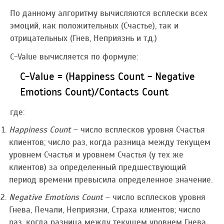
По данному алгоритму вычисляются всплески всех
эмоций, как положительных (Счастье), так и
отрицательных (Гнев, Неприязнь и т.д.)
C-Value вычисляется по формуле:
C-Value = (Happiness Count - Negative
Emotions Count)/Contacts Count
где:
Happiness Count
– число всплесков уровня Счастья
клиентов; число раз, когда разница между текущем
уровнем Счастья и уровнем Счастья (у тех же
клиентов) за определенный предшествующий
период времени превысила определенное значение.
Negative Emotions Count
– число всплесков уровня
Гнева, Печали, Неприязни, Страха клиентов; число
раз, когда разница между текущем уровнем Гнева,